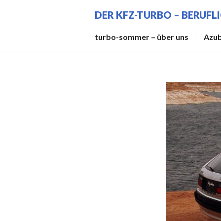
Zum
DER KFZ-TURBO – BERUFL
Inhalt
springen
turbo-sommer – über uns
Azub