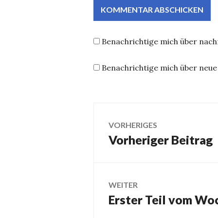
Benachrichtige mich über nac
Benachrichtige mich über neue 
Beitrags-
VORHERIGES
Vorheriger Beitrag
Vorheriger
Navigation
Beitrag:
WEITER
Erster Teil vom W
Nächster
Beitrag: