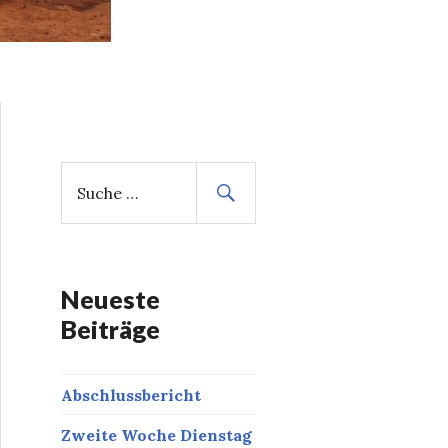
S
u
c
h
e
n
Neueste
a
Beiträge
c
h
:
Abschlussbericht
Zweite Woche Dienstag