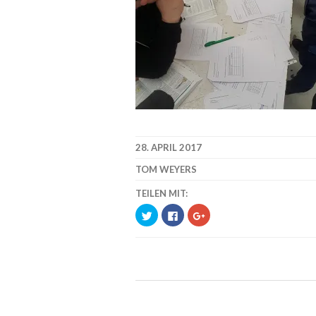
28. APRIL 2017
TOM WEYERS
TEILEN MIT:
KLICK,
KLICK,
ZUM
UM
UM
TEILEN
ÜBER
AUF
AUF
TWITTER
FACEBOOK
GOOGLE+
ZU
ZU
ANKLICKEN
TEILEN
TEILEN
(WIRD
(WIRD
(WIRD
IN
IN
IN
NEUEM
NEUEM
NEUEM
FENSTER
FENSTER
FENSTER
GEÖFFNET)
GEÖFFNET)
GEÖFFNET)