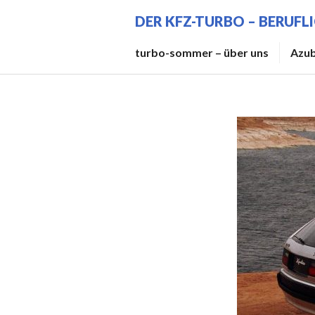
Zum
DER KFZ-TURBO – BERUFL
Inhalt
springen
turbo-sommer – über uns
Azub